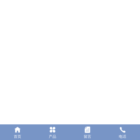
佛山市顺德区勒流镇百顺电器有限公司
地址：佛山市顺德区勒流镇勒流港集约工业开发区C06-2号地块
电话：0757-23662222
传真：0757-25551617
网址：www.bsele.cc
邮箱：bs@bsele.cc
首页
产品
留言
电话