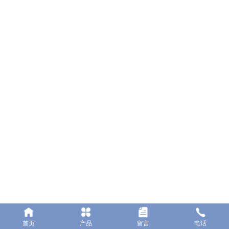
佛山市顺德区勒流镇百顺电器有限公司
地址：佛山市顺德区勒流镇勒流港集约工业开发区C06-2号地块
电话：0757-23662222
传真：0757-25551617
网址：www.bsele.cc
邮箱：bs@bsele.cc
首页
产品
留言
电话