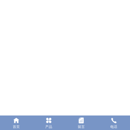
佛山市顺德区勒流镇百顺电器有限公司
地址：佛山市顺德区勒流镇勒流港集约工业开发区C06-2号地块
电话：0757-23662222
传真：0757-25551617
网址：www.bsele.cc
邮箱：bs@bsele.cc
首页
产品
留言
电话