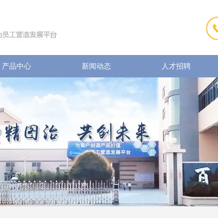
产品中心
新闻动态
人才招聘
首页
关于我们
产品中心
新闻动态
人才招聘
联系我们