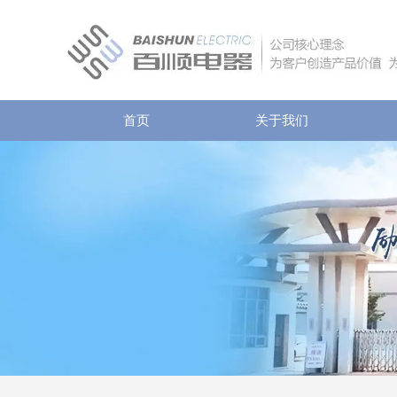
首页
关于我们